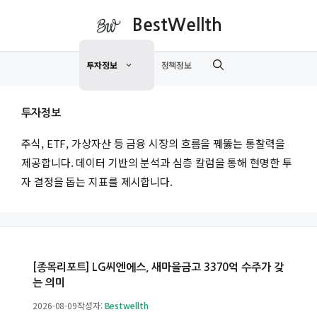
컨
BestWellth
텐
츠
투자정보
정책정보
로
건
너
투자정보
뛰
기
주식, ETF, 가상자산 등 금융 시장의 흐름을 꿰뚫는 통찰력을
제공합니다. 데이터 기반의 분석과 심층 칼럼을 통해 현명한 투
자 결정을 돕는 지표를 제시합니다.
[종목리포트] LG씨엔에스, 새마을금고 3370억 수주가 갖
는 의미
2026-08-09
작성자:
Bestwellth