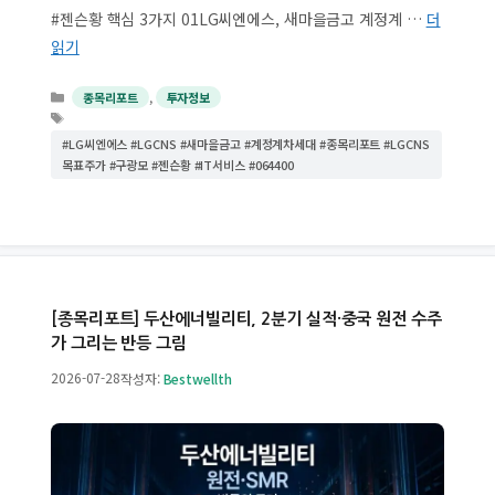
#젠슨황 핵심 3가지 01LG씨엔에스, 새마을금고 계정계 …
더
읽기
카
,
종목리포트
투자정보
테
태
고
그
#LG씨엔에스 #LGCNS #새마을금고 #계정계차세대 #종목리포트 #LGCNS
리
목표주가 #구광모 #젠슨황 #IT서비스 #064400
[종목리포트] 두산에너빌리티, 2분기 실적·중국 원전 수주
가 그리는 반등 그림
2026-07-28
작성자:
Bestwellth