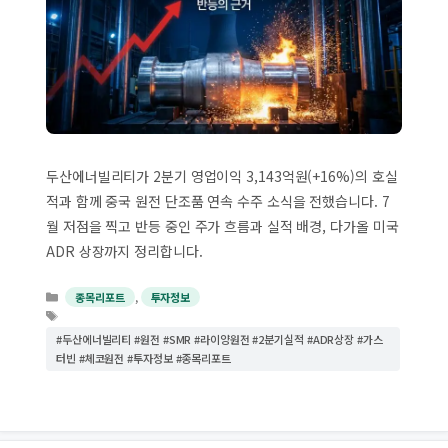
두산에너빌리티가 2분기 영업이익 3,143억원(+16%)의 호실
적과 함께 중국 원전 단조품 연속 수주 소식을 전했습니다. 7
월 저점을 찍고 반등 중인 주가 흐름과 실적 배경, 다가올 미국
ADR 상장까지 정리합니다.
카
,
종목리포트
투자정보
테
태
고
그
#두산에너빌리티 #원전 #SMR #라이양원전 #2분기실적 #ADR상장 #가스
리
터빈 #체코원전 #투자정보 #종목리포트