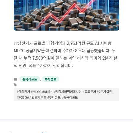
삼성전기가 글로벌 대형기업과 2,951억원 규모 AI 서버용
MLCC 공급계약을 체결하며 주가가 8%대 급등했습니다. 두
달 새 누적 7,500억원에 달하는 계약 러시의 의미와 2분기 실
적 전망, 목표주가까지 정리합니다.
카
,
종목리포트
투자정보
테
태
고
그
#삼성전기 #MLCC #AI서버 #적층세라믹커패시터 #목표주가 #2분기실적
리
#FCBGA #반도체부품 #투자정보 #종목리포트