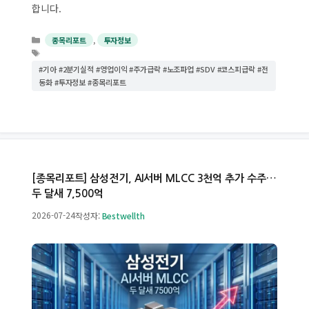
합니다.
카
,
종목리포트
투자정보
테
태
고
그
#기아 #2분기실적 #영업이익 #주가급락 #노조파업 #SDV #코스피급락 #전
리
동화 #투자정보 #종목리포트
[종목리포트] 삼성전기, AI서버 MLCC 3천억 추가 수주…
두 달새 7,500억
2026-07-24
작성자:
Bestwellth