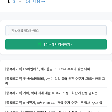
페
페
페
1
2
…
14
다음
→
이
이
이
지
지
지
네이버에서 검색하기 〉
N
[종목리포트] LG씨엔에스, 새마을금고 3370억 수주가 갖는 의미
[종목리포트] 두산에너빌리티, 2분기 실적·중국 원전 수주가 그리는 반등 그
림
[종목리포트] 기아, 역대 최대 매출 속 주가 조정…하반기 반등 열쇠는
[종목리포트] 삼성전기, AI서버 MLCC 3천억 추가 수주…두 달새 7,500억