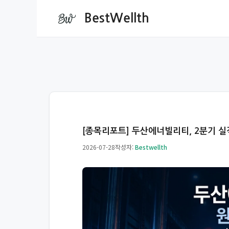
컨
BestWellth
텐
츠
로
건
너
뛰
기
[종목리포트] 두산에너빌리티, 2분기 실
2026-07-28
작성자:
Bestwellth