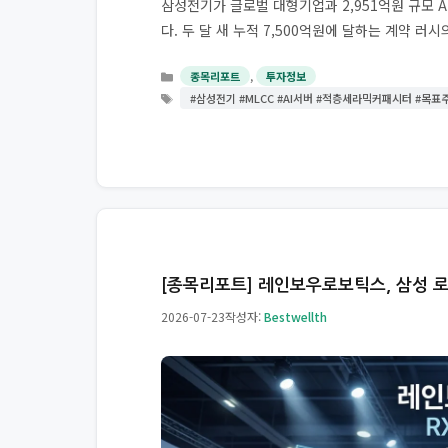
삼성전기가 글로벌 대형기업과 2,951억원 규모 
다. 두 달 새 누적 7,500억원에 달하는 계약 러
카
,
종목리포트
투자정보
테
태
#삼성전기 #MLCC #AI서버 #적층세라믹커패시터 #목표
고
그
리
[종목리포트] 레인보우로보틱스, 삼성 
2026-07-23
작성자:
Bestwellth