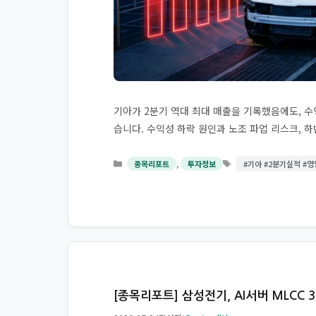
기아가 2분기 역대 최대 매출을 기록했음에도, 수
습니다. 수익성 하락 원인과 노조 파업 리스크, 
태
카
,
종목리포트
투자정보
#기아 #2분기실적 #
그
테
고
리
[종목리포트] 삼성전기, AI서버 MLCC 