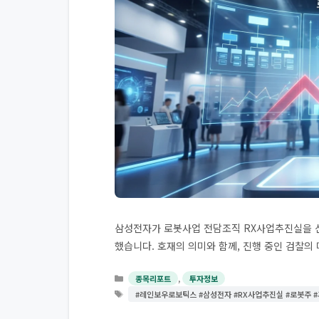
삼성전자가 로봇사업 전담조직 RX사업추진실을 
했습니다. 호재의 의미와 함께, 진행 중인 검찰의
카
,
종목리포트
투자정보
테
태
#레인보우로보틱스 #삼성전자 #RX사업추진실 #로봇주 
고
그
리