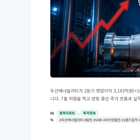
두산에너빌리티가 2분기 영업이익 3,143억원(+
니다. 7월 저점을 찍고 반등 중인 주가 흐름과 실
카
,
종목리포트
투자정보
테
태
#두산에너빌리티 #원전 #SMR #라이양원전 #2분기실적
고
그
리