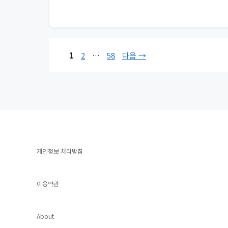
페
페
페
1
2
…
58
다음
→
이
이
이
지
지
지
개인정보 처리방침
이용약관
About