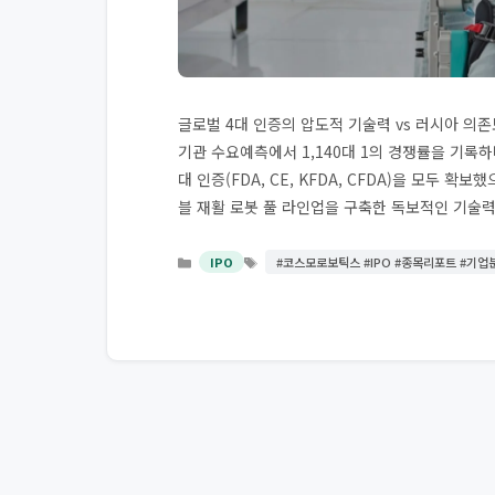
글로벌 4대 인증의 압도적 기술력 vs 러시아 의
기관 수요예측에서 1,140대 1의 경쟁률을 기록하
대 인증(FDA, CE, KFDA, CFDA)을 모두 확
블 재활 로봇 풀 라인업을 구축한 독보적인 기술
태
카
IPO
#코스모로보틱스 #IPO #종목리포트 #기업
그
테
고
리