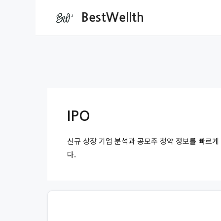
컨
BestWellth
텐
츠
로
건
너
뛰
기
IPO
신규 상장 기업 분석과 공모주 청약 정보를 빠르게
다.