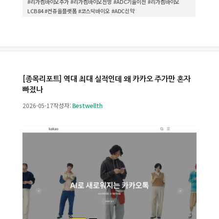
#리가켐바이오주가 #리가켐바이오전망 #ADC기술이전 #리가켐바이오
리
LCB84 #컨쥬올플랫폼 #코스닥바이오 #ADC신약
[종목리포트] 역대 최대 실적인데 왜 카카오 주가만 혼자
빠졌나
2026-05-17
작성자:
Bestwellth