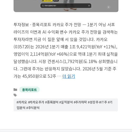
투자정보 · 종목리포트 카카오 주가 전망 — 1분기 어닝 서프
라이즈의 이면과 AI 수익화 변수 카카오 주가 전망을 검색하는
투자자라면 지금 이 질문 앞에 서 있을 것입니다. 카카오
(035720)는 2026년 1분기 매출 1조 9,421억원(YoY +11%),
영업이익 2,114억원(YoY +66%)으로 역대 1분기 최대 실적을
달성했습니다. 시장 컨센서스(1,792억원)도 18% 상회했습니
다. 그런데 주가는 반응하지 않았습니다. 2026년 5월 기준 주
가는 45,950원으로 52주 …
더 읽기
카
종목리포트
테
태
고
그
#카카오 #카카오주가 #종목분석 #실적분석 #주가하락 #성장주 #IT주 #기
리
업분석 #주식분석