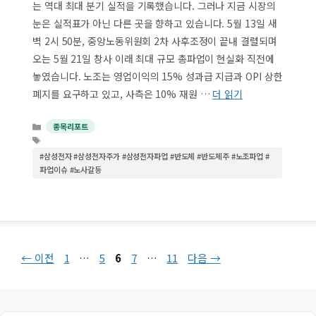
는 역대 최대 분기 실적을 기록했습니다. 그러나 지금 시장의
눈은 실적표가 아닌 다른 곳을 향하고 있습니다. 5월 13일 새
벽 2시 50분, 중앙노동위원회 2차 사후조정이 끝내 결렬되며
오는 5월 21일 창사 이래 최대 규모 총파업이 현실화 직전에
놓였습니다. 노조는 영업이익의 15% 성과급 지급과 OPI 상한
폐지를 요구하고 있고, 사측은 10% 재원 …
더 읽기
카
종목리포트
테
태
고
그
#삼성전자 #삼성전자주가 #삼성전자파업 #반도체 #반도체주 #노조파업 #
리
파업이슈 #노사갈등
페
페
페
페
페
←
이전
1
…
5
6
7
…
11
다음
→
이
이
이
이
이
지
지
지
지
지