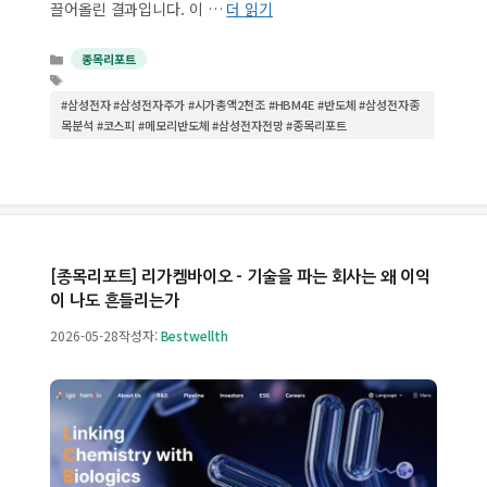
끌어올린 결과입니다. 이 …
더 읽기
카
종목리포트
테
태
고
그
#삼성전자 #삼성전자주가 #시가총액2천조 #HBM4E #반도체 #삼성전자종
리
목분석 #코스피 #메모리반도체 #삼성전자전망 #종목리포트
[종목리포트] 리가켐바이오 – 기술을 파는 회사는 왜 이익
이 나도 흔들리는가
2026-05-28
작성자:
Bestwellth