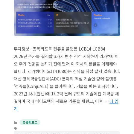
투자정보 · 종목리포트 컨쥬올 플랫폼·LCB14·LCB84 —
2026년 주가를 결정할 3가지 변수 점검 시작하며 리가켐바이
오 주가 전망을 논하기 전에 먼저 이 회사의 본질을 이해해야
합니다. 리가켐바이오(141080)는 신약을 직접 팔지 않습니다.
대신 항체약물접합체(ADC) 분야의 핵심 기술인 링커 플랫폼
'컨쥬올(ConjuALL)'을 빌려줍니다. 기술을 파는 회사입니다.
2023년 J&J(얀센)에 17.2억 달러 규모의 기술이전 계약을 체
결하며 국내 바이오텍의 새로운 기준을 세웠고, 이후 …
더 읽
기
카
종목리포트
테
태
고
그