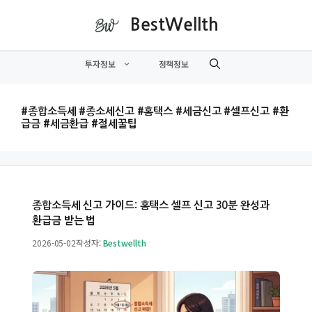
컨
BestWellth
텐
츠
투자정보
정책정보
로
건
너
#종합소득세 #종소세신고 #홈택스 #세금신고 #셀프신고 #환
뛰
급금 #세금환급 #절세꿀팁
기
종합소득세 신고 가이드: 홈택스 셀프 신고 30분 완성과
환급금 받는 법
2026-05-02
작성자:
Bestwellth