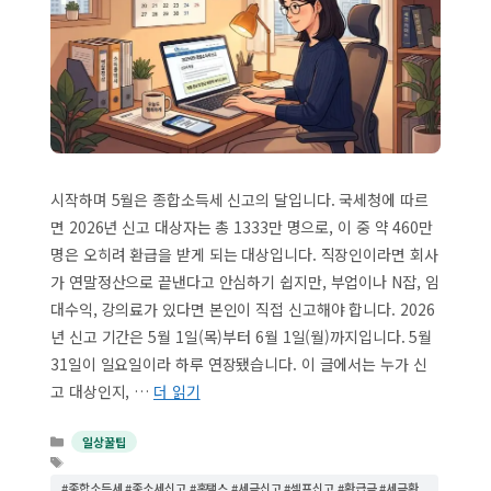
시작하며 5월은 종합소득세 신고의 달입니다. 국세청에 따르
면 2026년 신고 대상자는 총 1333만 명으로, 이 중 약 460만
명은 오히려 환급을 받게 되는 대상입니다. 직장인이라면 회사
가 연말정산으로 끝낸다고 안심하기 쉽지만, 부업이나 N잡, 임
대수익, 강의료가 있다면 본인이 직접 신고해야 합니다. 2026
년 신고 기간은 5월 1일(목)부터 6월 1일(월)까지입니다. 5월
31일이 일요일이라 하루 연장됐습니다. 이 글에서는 누가 신
고 대상인지, …
더 읽기
카
일상꿀팁
테
태
고
그
#종합소득세 #종소세신고 #홈택스 #세금신고 #셀프신고 #환급금 #세금환