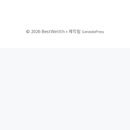
© 2026 BestWellth
• 제작됨
GeneratePress