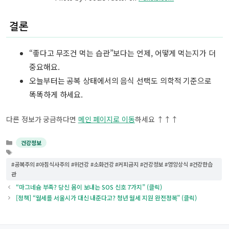
결론
“좋다고 무조건 먹는 습관”보다는 언제, 어떻게 먹는지가 더
중요해요.
오늘부터는 공복 상태에서의 음식 선택도 의학적 기준으로
똑똑하게 하세요.
다른 정보가 궁금하다면
메인 페이지로 이동
하세요 ↑↑↑
카
건강정보
테
태
고
그
#공복주의 #아침식사주의 #위건강 #소화건강 #커피금지 #건강정보 #영양상식 #건강한습
리
관
“마그네슘 부족? 당신 몸이 보내는 SOS 신호 7가지” (클릭)
[정책] “월세를 서울시가 대신 내준다고? 청년 월세 지원 완전정복” (클릭)