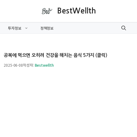
컨
BestWellth
텐
츠
투자정보
정책정보
로
건
너
뛰
공복에 먹으면 오히려 건강을 해치는 음식 5가지 (클릭)
기
2025-06-08
작성자:
Bestwellth