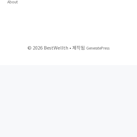
About
© 2026 BestWellth
• 제작됨
GeneratePress