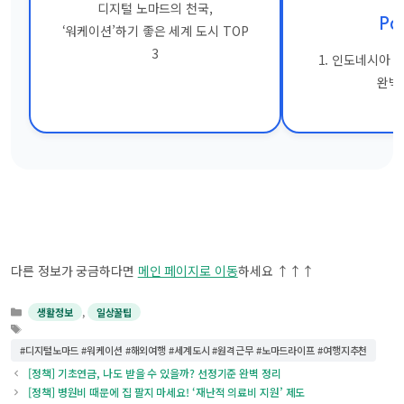
디지털 노마드의 천국,
Poi
‘워케이션’하기 좋은 세계 도시 TOP
3
1. 인도네시아 
완벽
다른 정보가 궁금하다면
메인 페이지로 이동
하세요 ↑↑↑
카
,
생활정보
일상꿀팁
테
태
고
그
#디지털노마드 #워케이션 #해외여행 #세계도시 #원격근무 #노마드라이프 #여행지추천
리
[정책] 기초연금, 나도 받을 수 있을까? 선정기준 완벽 정리
[정책] 병원비 때문에 집 팔지 마세요! ‘재난적 의료비 지원’ 제도