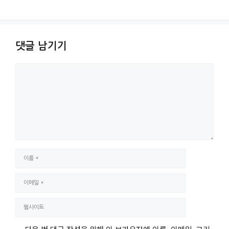
댓글 남기기
댓
글
이
름
이
메
웹
일
사