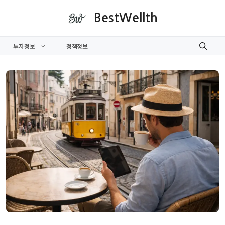
컨
BestWellth
텐
츠
투자정보
정책정보
로
건
너
뛰
기