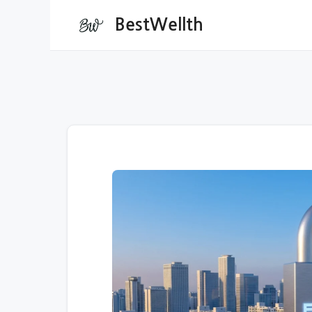
컨
BestWellth
텐
츠
로
건
너
뛰
기