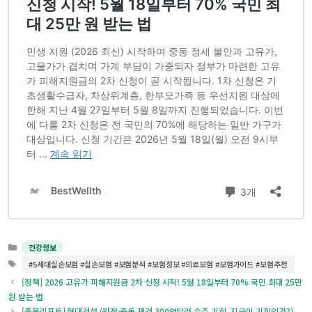
카
건강정보
테
태
#5세대실손보험 #실손보험 #보험분석 #보험정보 #의료보험 #보험가이드 #보험추천
고
그
[정책] 2026 고유가 피해지원금 2차 신청 시작! 5월 18일부터 70% 국민 최대 25만
리
원 받는 법
[종목리포트] 현대건설 (원전·중동 재건 300억달러 수주 기회, 지금이 기회인가?)