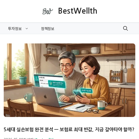
컨
BestWellth
텐
츠
투자정보
정책정보
로
건
너
뛰
기
5세대 실손보험 완전 분석 — 보험료 최대 반값, 지금 갈아타야 할까?