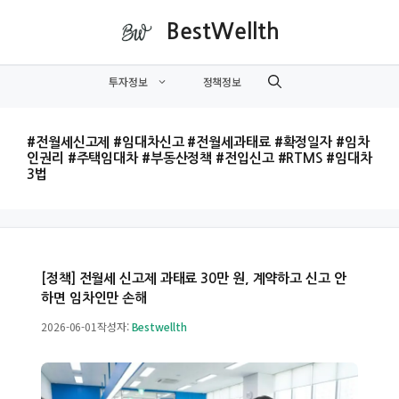
컨
BestWellth
텐
츠
투자정보
정책정보
로
건
너
#전월세신고제 #임대차신고 #전월세과태료 #확정일자 #임차
뛰
인권리 #주택임대차 #부동산정책 #전입신고 #RTMS #임대차
3법
기
[정책] 전월세 신고제 과태료 30만 원, 계약하고 신고 안
하면 임차인만 손해
2026-06-01
작성자:
Bestwellth